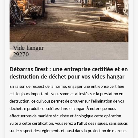
Vid
Débarras Brest : une entreprise certifiée et en
bou
destruction de déchet pour vos vides hangar
En ra
En raison de respect de la norme, engager une entreprise certifiée
outes
entre
est toujours important. Nous sommes attestés sur la prestation en
n
les d
destruction, ce qui vous permet de prouver sur l’élimination de vos
oin.
gros 
déchets e produits obsolètes dans le hangar. À noter que nous
Nous 
effectuerons de manière sécurisée et écologique cette opération.
s
opéra
Suite à cette certification, vous serez à l’affut des risques, sans soucis
stic,
tenon
sur le respect des règlements et aussi dans la protection de marque.
le dé