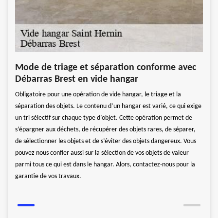
Div
Mode de triage et séparation conforme avec
ter
acc
Débarras Brest en vide hangar
not
Obligatoire pour une opération de vide hangar, le triage et la
En co
séparation des objets. Le contenu d’un hangar est varié, ce qui exige
rejoi
un tri sélectif sur chaque type d’objet. Cette opération permet de
,
débar
s’épargner aux déchets, de récupérer des objets rares, de séparer,
es,
antiq
de sélectionner les objets et de s’éviter des objets dangereux. Vous
’une
débar
pouvez nous confier aussi sur la sélection de vos objets de valeur
s
entre
parmi tous ce qui est dans le hangar. Alors, contactez-nous pour la
 vos
avant
garantie de vos travaux.
étails
deman
de no