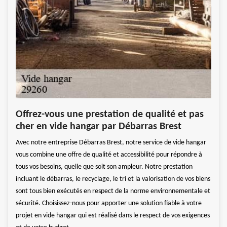
Dev
Offrez-vous une prestation de qualité et pas
f très
Si vo
cher en vide hangar par Débarras Brest
sé et
intér
Avec notre entreprise Débarras Brest, notre service de vide hangar
sée
quali
vous combine une offre de qualité et accessibilité pour répondre à
qui s
tous vos besoins, quelle que soit son ampleur. Notre prestation
e
organ
incluant le débarras, le recyclage, le tri et la valorisation de vos biens
d’ass
sont tous bien exécutés en respect de la norme environnementale et
votre
notre
sécurité. Choisissez-nous pour apporter une solution fiable à votre
ur un
proje
projet en vide hangar qui est réalisé dans le respect de vos exigences
devis