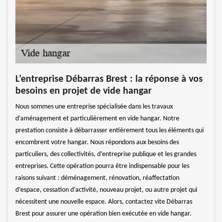
Int
L’entreprise Débarras Brest : la réponse à vos
séc
besoins en projet de vide hangar
Pour 
Nous sommes une entreprise spécialisée dans les travaux
 tout
hanga
d’aménagement et particulièrement en vide hangar. Notre
ipe de
néces
prestation consiste à débarrasser entièrement tous les éléments qui
ions
passo
encombrent votre hangar. Nous répondons aux besoins des
ipe
par 
particuliers, des collectivités, d’entreprise publique et les grandes
mesur
entreprises. Cette opération pourra être indispensable pour les
enir
vigue
raisons suivant : déménagement, rénovation, réaffectation
s
garan
d’espace, cessation d’activité, nouveau projet, ou autre projet qui
nécessitent une nouvelle espace. Alors, contactez vite Débarras
Brest pour assurer une opération bien exécutée en vide hangar.