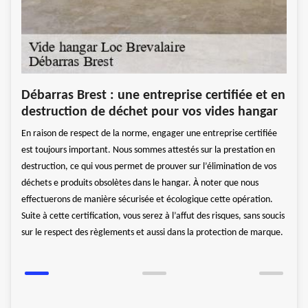
 en
Une
Débarras Brest : une entreprise certifiée et en
Déb
destruction de déchet pour vos vides hangar
À par
En raison de respect de la norme, engager une entreprise certifiée
ide
d’aut
est toujours important. Nous sommes attestés sur la prestation en
te.
nous 
destruction, ce qui vous permet de prouver sur l’élimination de vos
docum
déchets e produits obsolètes dans le hangar. À noter que nous
e
des l
effectuerons de manière sécurisée et écologique cette opération.
vaux
proje
Suite à cette certification, vous serez à l’affut des risques, sans soucis
tions
répar
sur le respect des règlements et aussi dans la protection de marque.
ervice
savoi
2926