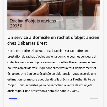
Pro
Un service à domicile en rachat d’objet ancien
d’o
chez Débarras Brest
chez
Suite
Notre entreprise Débarras Brest à Moelan Sur Mer offre une
objet
Débar
prestation de rachat d’objet ancien à domicile pour les vendeurs et
.
sera 
collectionneurs des objets volumineux. Cette offre est aussi dédiée
e
Notam
pour vos objets de valeur qui sont préservés à tout déplacement et
mée,
confo
échange. Une équipe spécialisée en objet ancien vous accorde une
la pr
estimation sur mesure avec des détails précis sur l’authenticité de
ormes
confi
l’objet. Donc, n’hésitez pas à nous confier la vente de vos objets
pour 
anciens pour une prestation à domicile dans le 29350.