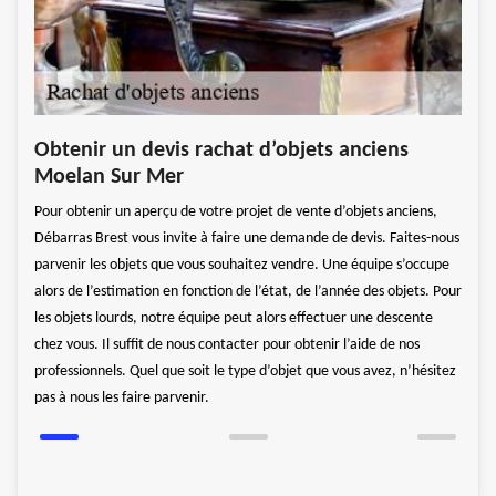
s en
Rac
Obtenir un devis rachat d’objets anciens
pas
Moelan Sur Mer
vos
z
Pour obtenir un aperçu de votre projet de vente d’objets anciens,
sposés
Un cr
Débarras Brest vous invite à faire une demande de devis. Faites-nous
ous
passi
parvenir les objets que vous souhaitez vendre. Une équipe s’occupe
atif
perso
alors de l’estimation en fonction de l’état, de l’année des objets. Pour
pour 
les objets lourds, notre équipe peut alors effectuer une descente
ion
d’obj
chez vous. Il suffit de nous contacter pour obtenir l’aide de nos
ur
musiq
professionnels. Quel que soit le type d’objet que vous avez, n’hésitez
ciném
pas à nous les faire parvenir.
d’aut