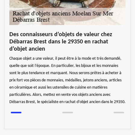
vec
Une
Des connaisseurs d’objets de valeur chez
anc
Débarras Brest dans le 29350 en rachat
as
Dans 
d’objet ancien
s
objet
Chaque objet a une valeur, il peut être à la mode et très demandé,
e vous
Cette
quelle que soit l’époque. En particulier, les bijoux et les monnaies
fiabl
sont le plus tendance et marquant. Nous serons prêtes à acheter à
t
vous 
prix fort vos pièces de monnaies, médailles, jetons anciens, articles
n’aur
en céramique et aussi les ustensiles de cuisine en matières
, les
secon
particulières. Alors, mettez en vente vos objets anciens avec
nant
une m
Débarras Brest, le spécialiste en rachat d’objet ancien dans le 29350.