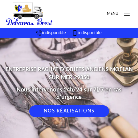
MENU
indisponible
indisponible
ENTREPRISE RACHAT D'OBJETS ANCIENS MOELAN
SUR MER 29350
Nous intervenons 24h/24 sur 7j/7 en cas
d'urgence
NOS RÉALISATIONS