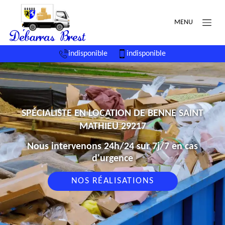
MENU
indisponible
indisponible
SPÉCIALISTE EN LOCATION DE BENNE SAINT
MATHIEU 29217
Nous intervenons 24h/24 sur 7j/7 en cas
d'urgence
NOS RÉALISATIONS