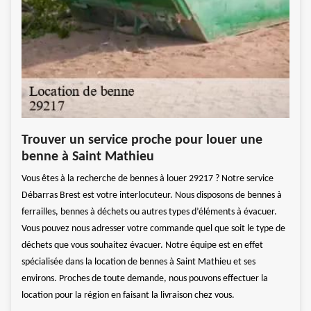
Tou
Trouver un service proche pour louer une
ben
benne à Saint Mathieu
rras
La pr
Vous êtes à la recherche de bennes à louer 29217 ? Notre service
types
Brest
Débarras Brest est votre interlocuteur. Nous disposons de bennes à
de dé
ferrailles, bennes à déchets ou autres types d’éléments à évacuer.
déche
Vous pouvez nous adresser votre commande quel que soit le type de
d’aut
déchets que vous souhaitez évacuer. Notre équipe est en effet
es
compt
spécialisée dans la location de bennes à Saint Mathieu et ses
ures.
invit
environs. Proches de toute demande, nous pouvons effectuer la
Nous 
location pour la région en faisant la livraison chez vous.