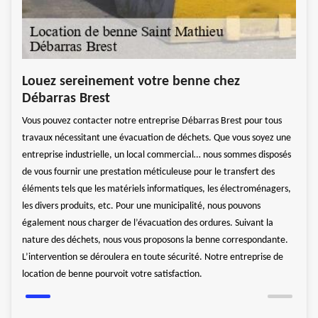
Loc
Louez sereinement votre benne chez
Déb
Débarras Brest
 poser
À Sai
Vous pouvez contacter notre entreprise Débarras Brest pour tous
.
sur v
travaux nécessitant une évacuation de déchets. Que vous soyez une
près
L’enl
entreprise industrielle, un local commercial… nous sommes disposés
son r
de vous fournir une prestation méticuleuse pour le transfert des
t,
évacu
éléments tels que les matériels informatiques, les électroménagers,
 un
alors
les divers produits, etc. Pour une municipalité, nous pouvons
ssion
dével
également nous charger de l’évacuation des ordures. Suivant la
du CO
nature des déchets, nous vous proposons la benne correspondante.
envir
L’intervention se déroulera en toute sécurité. Notre entreprise de
location de benne pourvoit votre satisfaction.