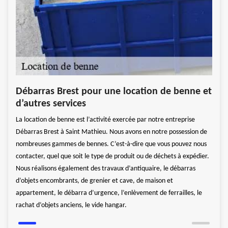
n
Déb
Débarras Brest pour une location de benne et
de 
d’autres services
re
Des b
La location de benne est l’activité exercée par notre entreprise
entre
Débarras Brest à Saint Mathieu. Nous avons en notre possession de
s en
propo
nombreuses gammes de bennes. C’est-à-dire que vous pouvez nous
ume
moyen
contacter, quel que soit le type de produit ou de déchets à expédier.
s
très 
Nous réalisons également des travaux d’antiquaire, le débarras
mettr
d’objets encombrants, de grenier et cave, de maison et
ouvra
appartement, le débarra d’urgence, l’enlèvement de ferrailles, le
re à
Débar
rachat d’objets anciens, le vide hangar.
Saint