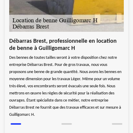
tion
Ent
Débarras Brest, professionnelle en location
Gui
de benne à Guilligomarc H
arras
Recon
Des bennes de toutes tailles seront à votre disposition chez notre
s
de qu
entreprise Débarras Brest. Pour de gros travaux, nous vous
ns le
zone 
proposons une benne de grande quantité. Nous avons les bennes en
 et
pouvo
moyenne dimension pour les travaux Léger. Même pour un volume
dement
entre
très élevé, vos encombrants seront évacués une seule fois. Nous
des
déche
mettrons en œuvre les règles de sécurité pour la réalisation des
t de
Quell
ouvrages. Étant spécialiste dans ce métier, notre entreprise
diffé
Débarras Brest ne fournit que des travaux efficaces et sur mesure à
Guilligomarc H.