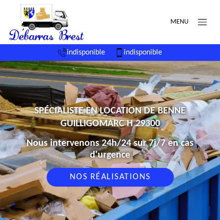
MENU
indisponible
indisponible
SPÉCIALISTE EN LOCATION DE BENNE
GUILLIGOMARC H 29300
Nous intervenons 24h/24 sur 7j/7 en cas
d'urgence
NOS RÉALISATIONS