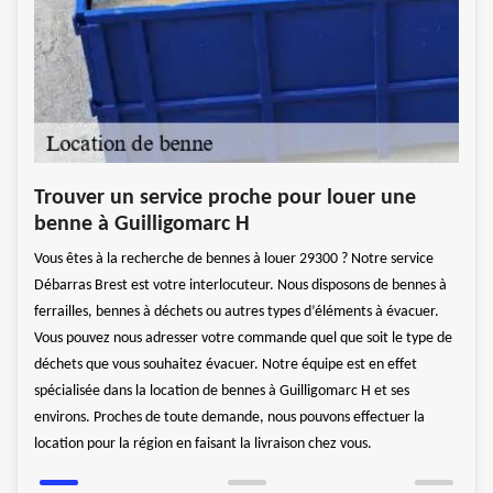
e et
Ben
Trouver un service proche pour louer une
Déb
benne à Guilligomarc H
Le ty
Vous êtes à la recherche de bennes à louer 29300 ? Notre service
on de
de dé
Débarras Brest est votre interlocuteur. Nous disposons de bennes à
nous
qui p
ferrailles, bennes à déchets ou autres types d’éléments à évacuer.
dier.
Brest
Vous pouvez nous adresser votre commande quel que soit le type de
H. Av
déchets que vous souhaitez évacuer. Notre équipe est en effet
mobil
spécialisée dans la location de bennes à Guilligomarc H et ses
le
objet
environs. Proches de toute demande, nous pouvons effectuer la
lieux
location pour la région en faisant la livraison chez vous.
confi