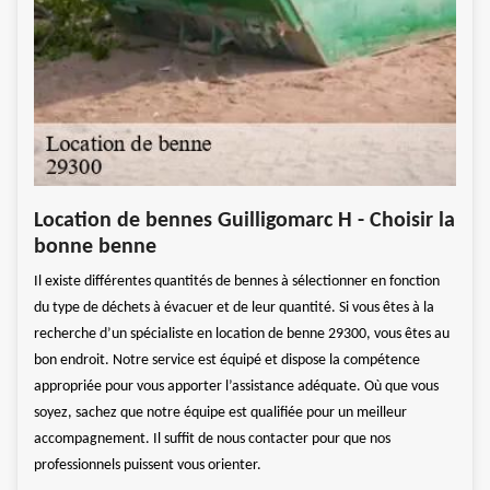
Loc
Location de bennes Guilligomarc H - Choisir la
Déb
bonne benne
Pour 
Il existe différentes quantités de bennes à sélectionner en fonction
rest
accéd
du type de déchets à évacuer et de leur quantité. Si vous êtes à la
nnes
pour 
recherche d’un spécialiste en location de benne 29300, vous êtes au
us
de di
bon endroit. Notre service est équipé et dispose la compétence
er.
faire
appropriée pour vous apporter l’assistance adéquate. Où que vous
ile
Nous 
soyez, sachez que notre équipe est qualifiée pour un meilleur
stance
penda
accompagnement. Il suffit de nous contacter pour que nos
sur l
professionnels puissent vous orienter.