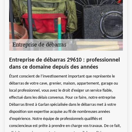
Déb
Entreprise de débarras 29610 : professionnel
int
dans ce domaine depuis des années
ise en
Débar
Étant conscient de l’investissement important que représente le
s à
place
débarras de votre cave, grenier, maison, appartement, garage ou
conta
local professionnel, vous avez le droit d’exiger un service fiable,
pe de
appro
effectué dans les délais convenus. Pour ce faire, notre entreprise
 cela.
débar
Débarras Brest à Garlan spécialisée dans le débarras met à votre
Notre
disposition son expertise acquise au fil de nombreuses années
e
deman
d’expérience. Notre équipe de professionnels qualifiés et
.
servi
consciencieux est prête à prendre en charge vos travaux. De ce fait,
votre
Conta