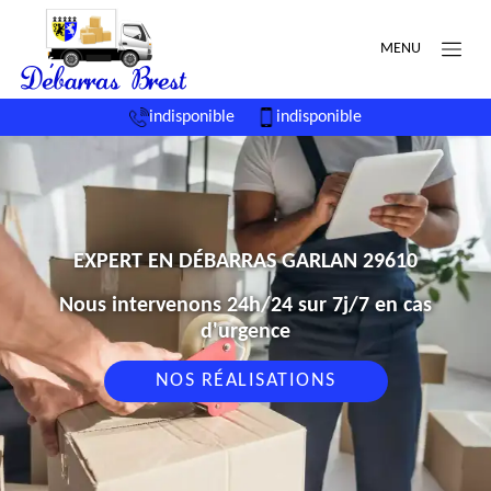
MENU
indisponible
indisponible
EXPERT EN DÉBARRAS GARLAN 29610
Nous intervenons 24h/24 sur 7j/7 en cas
d'urgence
NOS RÉALISATIONS