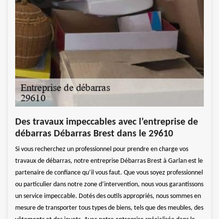
e
Vot
Des travaux impeccables avec l’entreprise de
296
débarras Débarras Brest dans le 29610
barras
Impla
Si vous recherchez un professionnel pour prendre en charge vos
Débar
travaux de débarras, notre entreprise Débarras Brest à Garlan est le
colla
partenaire de confiance qu’il vous faut. Que vous soyez professionnel
e de
mener
ou particulier dans notre zone d’intervention, nous vous garantissons
isé
débar
un service impeccable. Dotés des outils appropriés, nous sommes en
selon
mesure de transporter tous types de biens, tels que des meubles, des
ojets
entiè