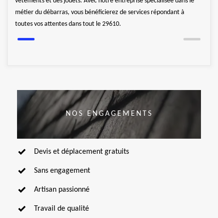
vêtements et des jouets. Avec notre entreprise spécialisée dans le
se de
de dé
métier du débarras, vous bénéficierez de services répondant à
débar
toutes vos attentes dans tout le 29610.
NOS ENGAGEMENTS
Devis et déplacement gratuits
Sans engagement
Artisan passionné
Travail de qualité