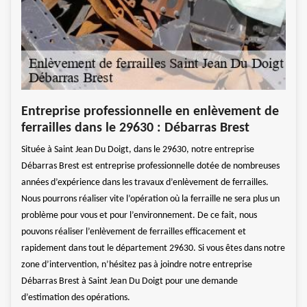
avec
Enl
Entreprise professionnelle en enlèvement de
l’e
ferrailles dans le 29630 : Débarras Brest
Doi
brent
Située à Saint Jean Du Doigt, dans le 29630, notre entreprise
Notre
Débarras Brest est entreprise professionnelle dotée de nombreuses
ice
princ
années d’expérience dans les travaux d’enlèvement de ferrailles.
des p
Nous pourrons réaliser vite l’opération où la ferraille ne sera plus un
ace en
pour 
problème pour vous et pour l’environnement. De ce fait, nous
 pas à
grand
pouvons réaliser l’enlèvement de ferrailles efficacement et
t
tout 
rapidement dans tout le département 29630. Si vous êtes dans notre
ant de
Notre
zone d’intervention, n’hésitez pas à joindre notre entreprise
toujo
Débarras Brest à Saint Jean Du Doigt pour une demande
nous 
d’estimation des opérations.
d’enl