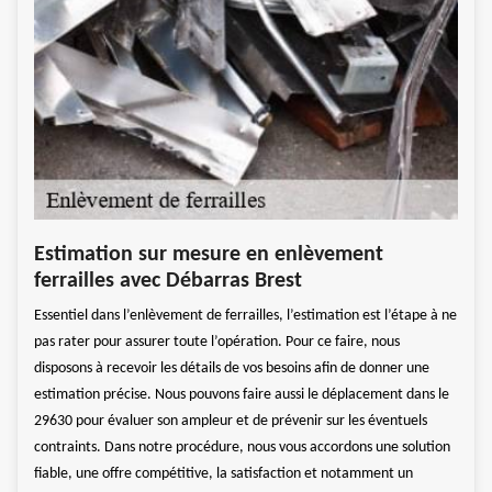
Déb
Estimation sur mesure en enlèvement
enl
ferrailles avec Débarras Brest
Déb
Essentiel dans l’enlèvement de ferrailles, l’estimation est l’étape à ne
e
Besoi
pas rater pour assurer toute l’opération. Pour ce faire, nous
Débar
disposons à recevoir les détails de vos besoins afin de donner une
ous
d’enl
estimation précise. Nous pouvons faire aussi le déplacement dans le
débar
29630 pour évaluer son ampleur et de prévenir sur les éventuels
appar
contraints. Dans notre procédure, nous vous accordons une solution
s
d’usa
fiable, une offre compétitive, la satisfaction et notamment un
 et
aider