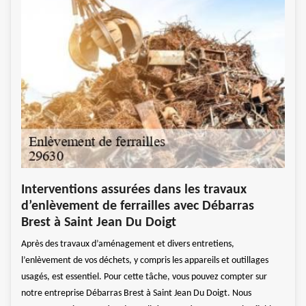
Ent
Interventions assurées dans les travaux
e
Servi
d’enlèvement de ferrailles avec Débarras
 Nous
servi
Brest à Saint Jean Du Doigt
e
assur
Après des travaux d’aménagement et divers entretiens,
r.
l’alu
l’enlèvement de vos déchets, y compris les appareils et outillages
ne
Notre
usagés, est essentiel. Pour cette tâche, vous pouvez compter sur
tement
grand
notre entreprise Débarras Brest à Saint Jean Du Doigt. Nous
.
29630