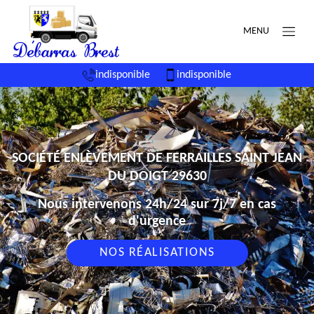
MENU
indisponible
indisponible
SOCIÉTÉ ENLÈVEMENT DE FERRAILLES SAINT JEAN
DU DOIGT 29630
Nous intervenons 24h/24 sur 7j/7 en cas
d'urgence
NOS RÉALISATIONS