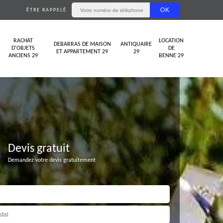
ÊTRE RAPPELÉ
RACHAT
LOCATION
DEBARRAS DE MAISON
ANTIQUAIRE
D'OBJETS
DE
ET APPARTEMENT 29
29
ANCIENS 29
BENNE 29
Devis gratuit
Demandez votre devis gratuitement