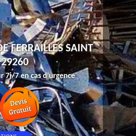
E FERRAILLES SAINT
 29260
r 7j/7 en cas d'urgence