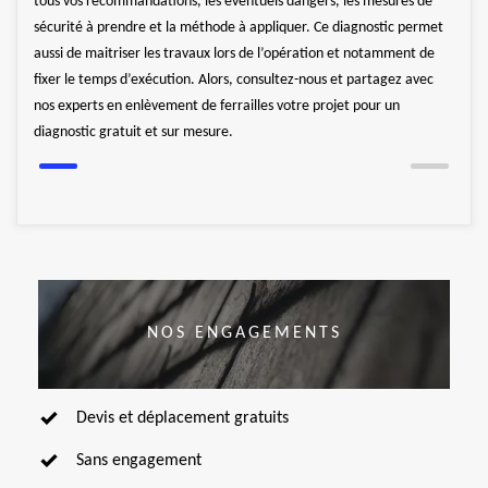
tous vos recommandations, les éventuels dangers, les mesures de
nels
recyc
sécurité à prendre et la méthode à appliquer. Ce diagnostic permet
fié
se ch
aussi de maitriser les travaux lors de l’opération et notamment de
us
pour 
fixer le temps d’exécution. Alors, consultez-nous et partagez avec
souha
nos experts en enlèvement de ferrailles votre projet pour un
diagnostic gratuit et sur mesure.
NOS ENGAGEMENTS
Devis et déplacement gratuits
Sans engagement