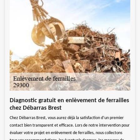
Ser
Diagnostic gratuit en enlèvement de ferrailles
 tout
Spéci
chez Débarras Brest
s
genre
Chez Débarras Brest, vous aurez déjà la satisfaction d’un premier
parti
contact bien transparent et efficace. Lors de notre intervention pour
vice
conce
évaluer votre projet en enlèvement de ferrailles, nous collectons
e de
d’enl