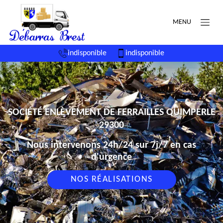
MENU
indisponible
indisponible
SOCIÉTÉ ENLÈVEMENT DE FERRAILLES QUIMPERLE
29300
Nous intervenons 24h/24 sur 7j/7 en cas
d'urgence
NOS RÉALISATIONS