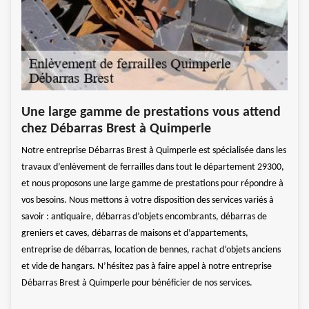
Int
Une large gamme de prestations vous attend
d’e
chez Débarras Brest à Quimperle
Bre
Notre entreprise Débarras Brest à Quimperle est spécialisée dans les
Après
travaux d’enlèvement de ferrailles dans tout le département 29300,
es
l’enl
et nous proposons une large gamme de prestations pour répondre à
r
usagé
vos besoins. Nous mettons à votre disposition des services variés à
ne
notre
savoir : antiquaire, débarras d’objets encombrants, débarras de
. Si
inter
greniers et caves, débarras de maisons et d’appartements,
de
vous 
entreprise de débarras, location de bennes, rachat d’objets anciens
tez
haute
et vide de hangars. N’hésitez pas à faire appel à notre entreprise
d’un 
Débarras Brest à Quimperle pour bénéficier de nos services.
ur
parfa
profi