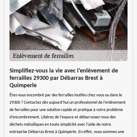
Int
Simplifiez-vous la vie avec l’enlèvement de
00
fer
ferrailles 29300 par Débarras Brest à
rgence
Notre
Quimperle
pour 
Êtes-vous encombré par des ferrailles inutiles chez vous ou dans le
s
dépan
29300 ? Contactez dès aujourd’hui un professionnel de l’enlèvement
parto
de ferrailles pour une solution rapide et pratique à votre problème
ion,
métie
d’encombrement. Libérez de l’espace et débarrassez-vous des
tes
une d
déchets métalliques en toute simplicité avec l’aide de notre
s et
saiso
entreprise Débarras Brest à Quimperle. En effet, nous sommes une
nous
équip