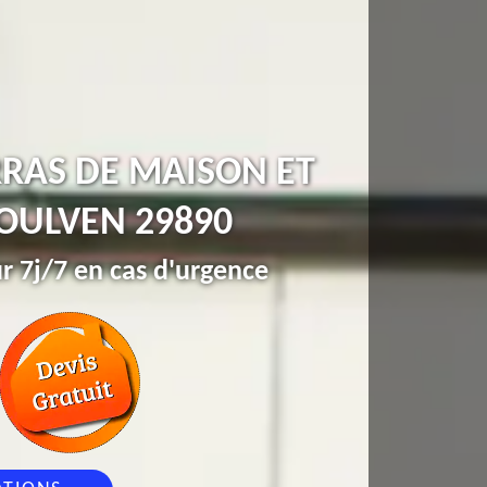
RRAS DE MAISON ET
OULVEN 29890
r 7j/7 en cas d'urgence