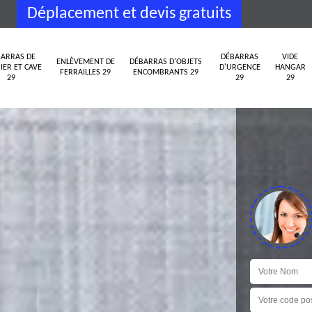
Déplacement et devis gratuits
ARRAS DE
DÉBARRAS
VIDE
ENLÈVEMENT DE
DÉBARRAS D'OBJETS
IER ET CAVE
D'URGENCE
HANGAR
FERRAILLES 29
ENCOMBRANTS 29
29
29
29