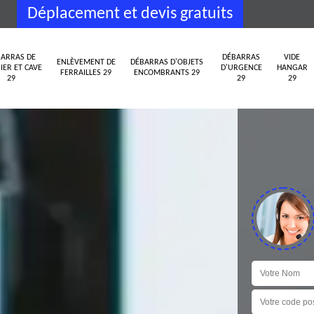
Déplacement et devis gratuits
ARRAS DE
DÉBARRAS
VIDE
ENLÈVEMENT DE
DÉBARRAS D'OBJETS
IER ET CAVE
D'URGENCE
HANGAR
FERRAILLES 29
ENCOMBRANTS 29
29
29
29